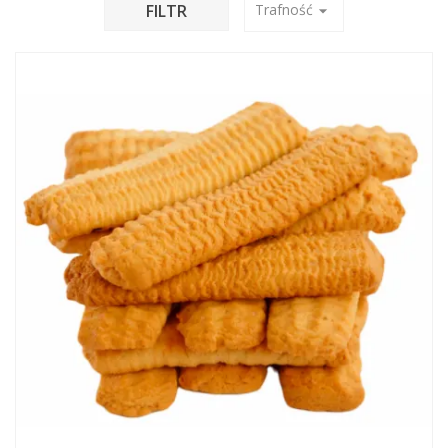
FILTR
Trafność
arrow_drop_down