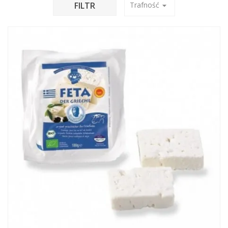
FILTR
Trafność
arrow_drop_down