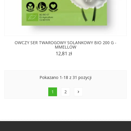
OWCZY SER TWAROGOWY SOLANKOWY BIO 200 G -
MMELLOW
12,81 zł
Pokazano 1-18 z 31 pozycji
1
2
chevron_right