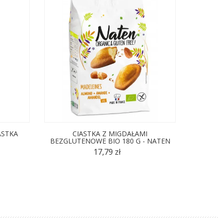
ASTKA
CIASTKA Z MIGDAŁAMI
VANILL
BEZGLUTENOWE BIO 180 G - NATEN
WANILI
17,79 zł