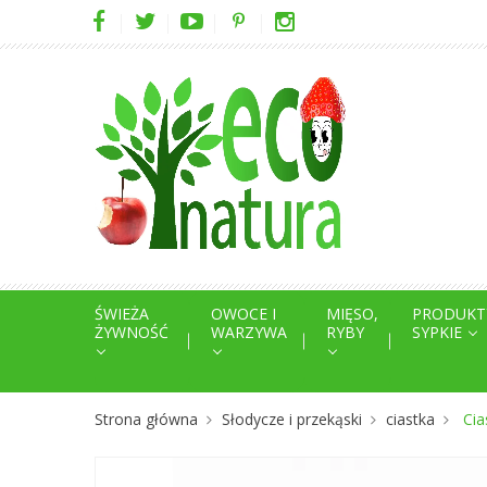
ŚWIEŻA
OWOCE I
MIĘSO,
PRODUKT
ŻYWNOŚĆ
WARZYWA
RYBY
SYPKIE
Strona główna
Słodycze i przekąski
ciastka
Cia