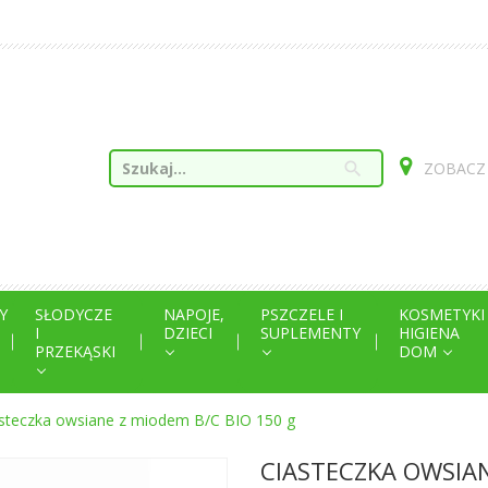
search
ZOBACZ
Y
SŁODYCZE
NAPOJE,
PSZCZELE I
KOSMETYKI
I
DZIECI
SUPLEMENTY
HIGIENA
PRZEKĄSKI
DOM
steczka owsiane z miodem B/C BIO 150 g
CIASTECZKA OWSIAN