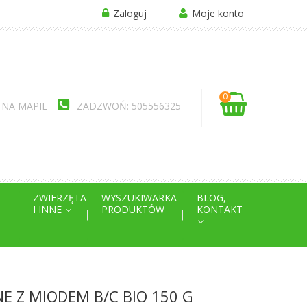
Zaloguj
Moje konto
0
 NA MAPIE
ZADZWOŃ: 505556325
ZWIERZĘTA
WYSZUKIWARKA
BLOG,
I INNE
PRODUKTÓW
KONTAKT
E Z MIODEM B/C BIO 150 G