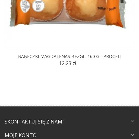
BABECZKI MAGDALENAS BEZGL. 160 G - PROCELI
12,23 zł
SKONTAKTUJ SIĘ Z NAMI
expand_more
MOJE KONTO
expand_more