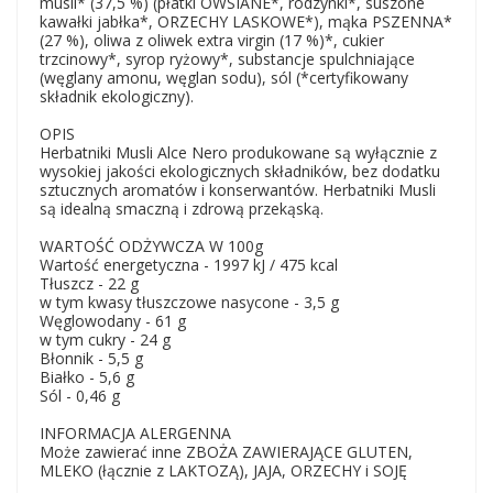
musli* (37,5 %) (płatki OWSIANE*, rodzynki*, suszone
kawałki jabłka*, ORZECHY LASKOWE*), mąka PSZENNA*
(27 %), oliwa z oliwek extra virgin (17 %)*, cukier
trzcinowy*, syrop ryżowy*, substancje spulchniające
(węglany amonu, węglan sodu), sól (*certyfikowany
składnik ekologiczny).
OPIS
Herbatniki Musli Alce Nero produkowane są wyłącznie z
wysokiej jakości ekologicznych składników, bez dodatku
sztucznych aromatów i konserwantów. Herbatniki Musli
są idealną smaczną i zdrową przekąską.
WARTOŚĆ ODŻYWCZA W 100g
Wartość energetyczna - 1997 kJ / 475 kcal
Tłuszcz - 22 g
w tym kwasy tłuszczowe nasycone - 3,5 g
Węglowodany - 61 g
w tym cukry - 24 g
Błonnik - 5,5 g
Białko - 5,6 g
Sól - 0,46 g
INFORMACJA ALERGENNA
Może zawierać inne ZBOŻA ZAWIERAJĄCE GLUTEN,
MLEKO (łącznie z LAKTOZĄ), JAJA, ORZECHY i SOJĘ