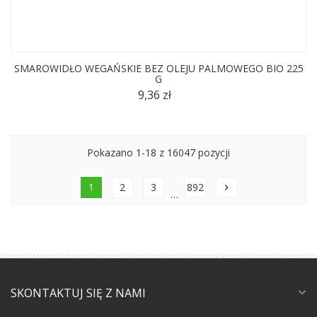
SMAROWIDŁO WEGAŃSKIE BEZ OLEJU PALMOWEGO BIO 225
G
9,36 zł
Pokazano 1-18 z 16047 pozycji
1
2
3
892
chevron_right
…
SKONTAKTUJ SIĘ Z NAMI
expand_more