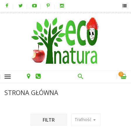
0
menu
STRONA GŁÓWNA
FILTR
Trafność
arrow_drop_down