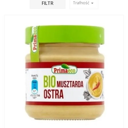
FILTR
Trafność
arrow_drop_down