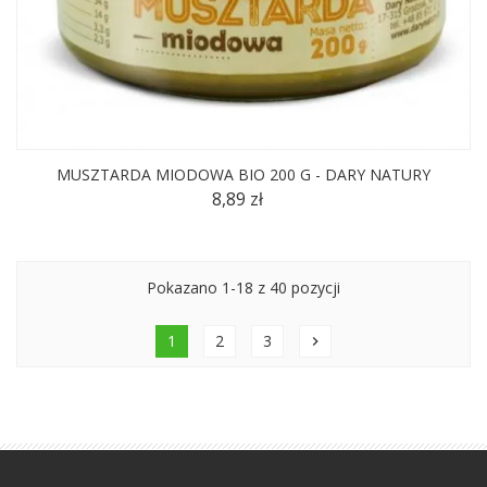
MUSZTARDA MIODOWA BIO 200 G - DARY NATURY
8,89 zł
Pokazano 1-18 z 40 pozycji
1
2
3
chevron_right