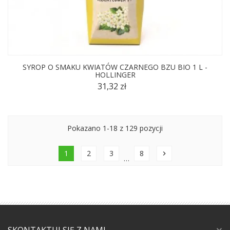
SYROP O SMAKU KWIATÓW CZARNEGO BZU BIO 1 L -
HOLLINGER
31,32 zł
Pokazano 1-18 z 129 pozycji
1
2
3
8
chevron_right
…
expand_more