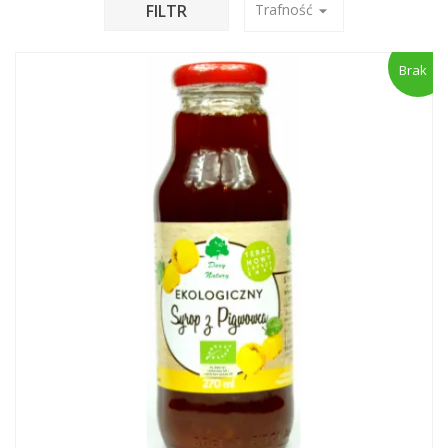
FILTR
Trafność
arrow_drop_down
Brak