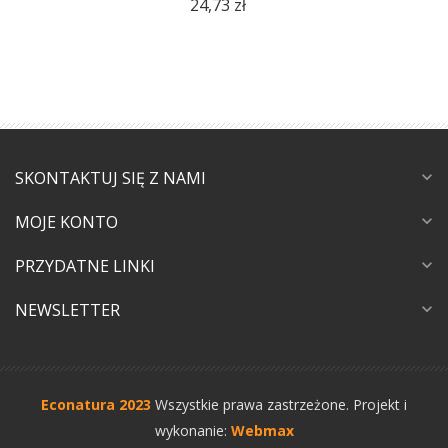
24,73 zł
SKONTAKTUJ SIĘ Z NAMI
expand_more
MOJE KONTO
expand_more
PRZYDATNE LINKI
expand_more
NEWSLETTER
expand_more
Econatura 2023
Wszystkie prawa zastrzeżone.
Projekt i
wykonanie:
Webmax