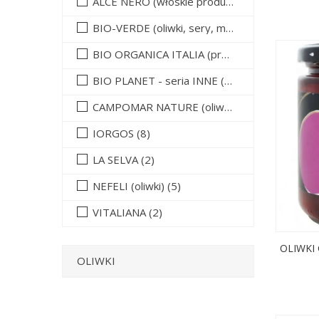
ALCE NERO (włoskie produkty)
(1)
BIO-VERDE (oliwki, sery, makarony, przystawki)
BIO ORGANICA ITALIA (przetwory warzywne)
BIO PLANET - seria INNE
(1)
CAMPOMAR NATURE (oliwki, oliwa, miód)
(2)
IORGOS
(8)
LA SELVA
(2)
NEFELI (oliwki)
(5)
VITALIANA
(2)
OLIWKI 
OLIWKI