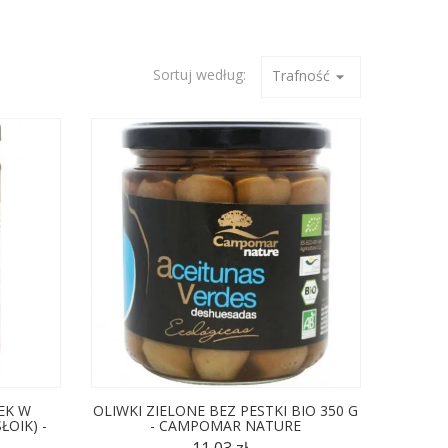
Sortuj według:
Trafność
arrow_drop_down
EK W
OLIWKI ZIELONE BEZ PESTKI BIO 350 G
ŁOIK) -
- CAMPOMAR NATURE
11,03 zł