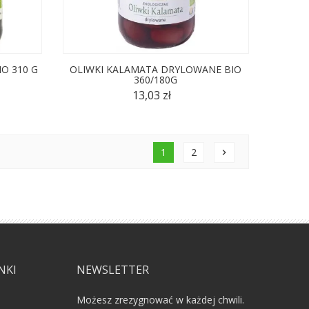
IO 310 G
OLIWKI KALAMATA DRYLOWANE BIO
360/180G
13,03 zł
1
2
chevron_right
NKI
NEWSLETTER
Możesz zrezygnować w każdej chwili.