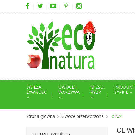
ŚWIEŻA
OWOCE I
MIĘSO,
PRODUKT
ŻYWNOŚĆ
WARZYWA
RYBY
SYPKIE
Strona główna
Owoce przetworzone
oliwki
OLIWK
FILTRUJ WEDŁUG