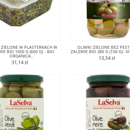
 ZIELONE W PLASTERKACH W
OLIWKI ZIELONE BEZ PES
IE BIO 1000 G (600 G) - BIO
ZALEWIE BIO 280 G (150 G)- V
ORGANICA...
13,34 zł
31,14 zł