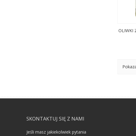
OLIWKI 
Pokaza
SKONTAKTUJ SIĘ Z NAMI
Jeśli masz jakiekolwiek pytania