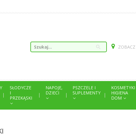
search
ZOBACZ
Y
SŁODYCZE
NAPOJE,
PSZCZELE I
KOSMETYKI
I
DZIECI
SUPLEMENTY
HIGIENA
PRZEKĄSKI
DOM
I