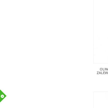
OLIW
ZALEWI
m