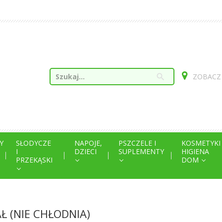
search
ZOBACZ
Y
SŁODYCZE
NAPOJE,
PSZCZELE I
KOSMETYKI
I
DZIECI
SUPLEMENTY
HIGIENA
PRZEKĄSKI
DOM
Ł (NIE CHŁODNIA)