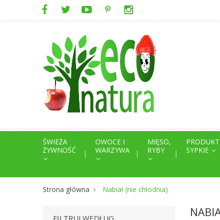
ŚWIEŻA
OWOCE I
MIĘSO,
PRODUKT
ŻYWNOŚĆ
WARZYWA
RYBY
SYPKIE
Strona główna
Nabiał (nie chłodnia)
NABIA
FILTRUJ WEDŁUG