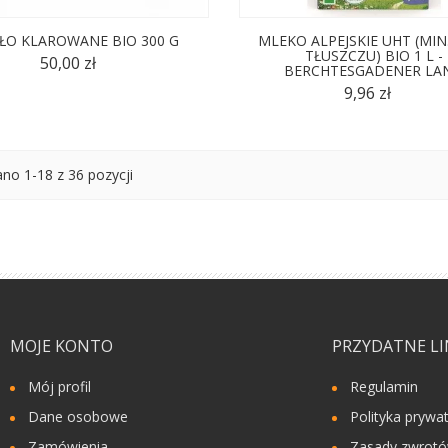
ŁO KLAROWANE BIO 300 G
MLEKO ALPEJSKIE UHT (MIN.
TŁUSZCZU) BIO 1 L -
50,00 zł
BERCHTESGADENER LA
9,96 zł
no 1-18 z 36 pozycji
MOJE KONTO
PRZYDATNE LI
Mój profil
Regulamin
Dane osobowe
Polityka prywa
Zamówienia
Zasady zwrot