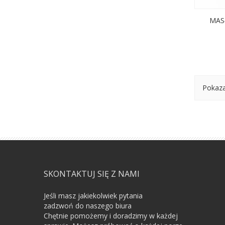
MAS
Pokaza
SKONTAKTUJ SIĘ Z NAMI
Jeśli masz jakiekolwiek pytania
zadzwoń do naszego biura
Chętnie pomożemy i doradzimy w każdej