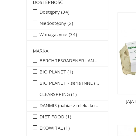
DOSTĘPNOŚĆ
Dostępny
(34)
Niedostępny
(2)
W magazynie
(34)
MARKA
BERCHTESGADENER LAND (nabiał z mleka krowiego)
BIO PLANET
(1)
BIO PLANET - seria INNE
(2)
CLEARSPRING
(1)
JAJA
DANMIS (nabiał z mleka koziego)
(3)
DIET FOOD
(1)
EKOWITAL
(1)