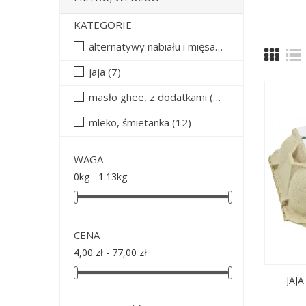
KATEGORIE
alternatywy nabiału i mięsa
(1)
jaja
(7)
masło ghee, z dodatkami
(16)
mleko, śmietanka
(12)
WAGA
0kg - 1.13kg
CENA
4,00 zł - 77,00 zł
JAJA