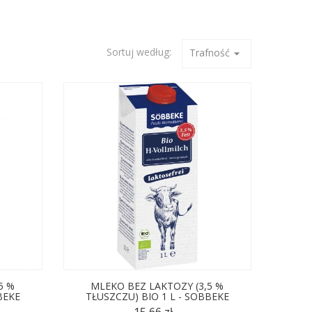
Sortuj według:
Trafność
arrow_drop_down
5 %
MLEKO BEZ LAKTOZY (3,5 %
BEKE
TŁUSZCZU) BIO 1 L - SOBBEKE
15,66 zł