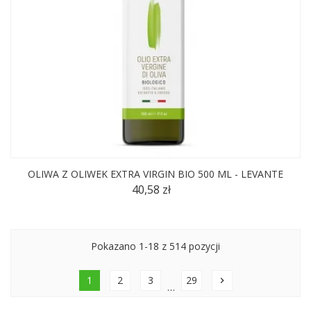
OLIWA Z OLIWEK EXTRA VIRGIN BIO 500 ML - LEVANTE
40,58 zł
Pokazano 1-18 z 514 pozycji
1
2
3
29
chevron_right
…