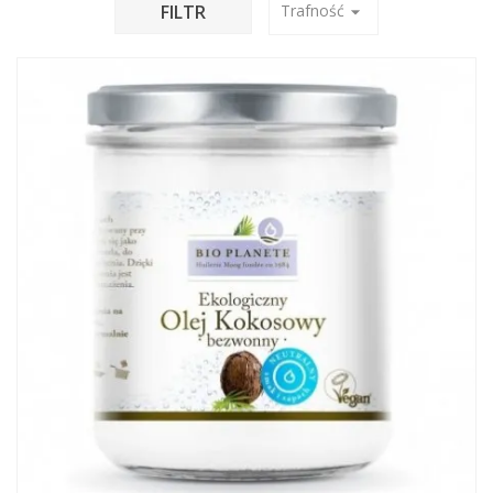
FILTR
Trafność
arrow_drop_down