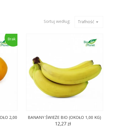
Sortuj według:
Trafność
arrow_drop_down
Brak
OŁO 2,00
BANANY ŚWIEŻE BIO (OKOŁO 1,00 KG)
12,27 zł