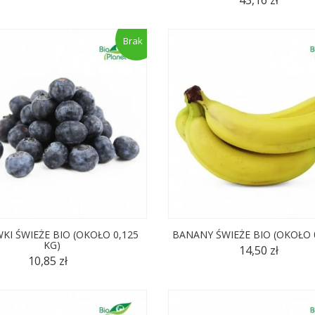
Brak
(4)
(4)
(52)
(6)
I ŚWIEŻE BIO (OKOŁO 0,125
BANANY ŚWIEŻE BIO (OKOŁO 0
KG)
14,50 zł
10,85 zł