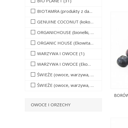
BIO PLANET
(31)
BIOTAMRA (produkty z daktyli)
(3)
GENUINE COCONUT (kokosy świeże do picia)
ORGANICHOUSE (bionelki, daktyle, kremy daktylowe)
ORGANIC HOUSE (Ekowital)
(1)
WARZYWA I OWOCE
(1)
WARZYWA I OWOCE (Ekowital)
(4)
ŚWIEŻE (owoce, warzywa, grzyby) - tacki i sztuki
ŚWIEŻE (owoce, warzywa, grzyby) - ZBIORCZE
BORÓWK
OWOCE I ORZECHY