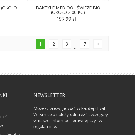
 (OKOŁO
DAKTYLE MEDJOOL ŚWIEŻE BIO
(OKOŁO 2,00 KG)
197,99 zł
1
2
3
7
chevron_right
…
NKI
NEWSLETTER
Możesz zrezygnować w każdej chwili.
W tym celu należy odnaleźć szczegóły
tności
w naszej informacji prawnej czyli w
ów
regulaminie.
uktów Bio