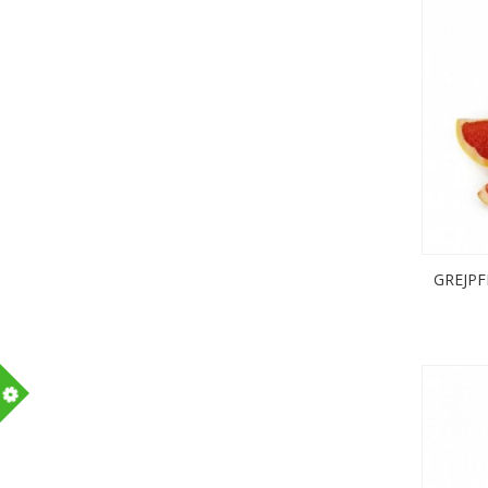
GREJPF
m