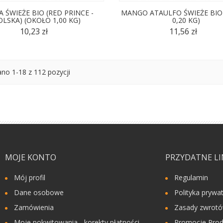
A ŚWIEŻE BIO (RED PRINCE -
MANGO ATAULFO ŚWIEŻE BIO
OLSKA) (OKOŁO 1,00 KG)
0,20 KG)
10,23 zł
11,56 zł
no 1-18 z 112 pozycji
MOJE KONTO
PRZYDATNE LI
Mój profil
Regulamin
Dane osobowe
Polityka prywa
Zamówienia
Zasady zwrot
Moje pokwitowania - korekty płatności
Promocje Prod