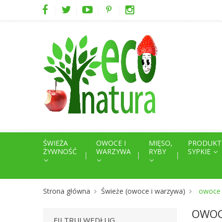
ŚWIEŻA
OWOCE I
MIĘSO,
PRODUKT
ŻYWNOŚĆ
WARZYWA
RYBY
SYPKIE
Strona główna
Świeże (owoce i warzywa)
owoce 
OWOC
FILTRUJ WEDŁUG