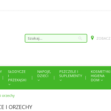
search
ZOBACZ
Y
SŁODYCZE
NAPOJE,
PSZCZELE I
KOSMETYKI
I
DZIECI
SUPLEMENTY
HIGIENA
PRZEKĄSKI
DOM
i orzechy
E I ORZECHY