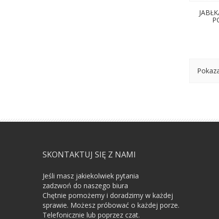
JABŁK
P
Pokaza
SKONTAKTUJ SIĘ Z NAMI
Jeśli masz jakiekolwiek pytania
zadzwoń do naszego biura
Chętnie pomożemy i doradzimy w każdej
sprawie. Możesz próbować o każdej porze.
Telefonicznie lub poprzez czat.