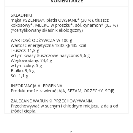
KOMENTARZE
SKŁADNIKI
mąka PSZENNA*, płatki OWSIANE* (30 %), tłuszcz
kokosowy*, MLEKO w proszku*, sól, cynamon* (0,3 %)
(*certyfikowany składnik ekologiczny)
WARTOŚĆ ODŻYWCZA W 100 g
Wartość energetyczna 1832 kJ/435 kcal
Tłuszcz: 11,8 g
w tym kwasy tłuszczowe nasycone: 9,6 g
Węglowodany: 74,4 g
w tym cukry: 5 g
Białko: 9,6 g
Sól: 1,1 g
INFORMACJA ALERGENNA
Produkt może zawierać JAJA, SEZAM, ORZECHY, SOJĘ.
ZALECANE WARUNKI PRZECHOWYWANIA
Przechowywać w suchym i chłodnym miejscu, z dala od
źródeł ciepła.