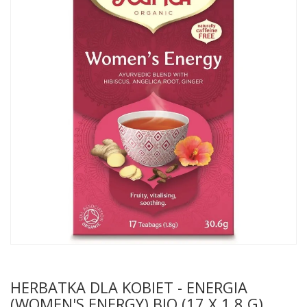
HERBATKA DLA KOBIET - ENERGIA
(WOMEN'S ENERGY) BIO (17 X 1,8 G)