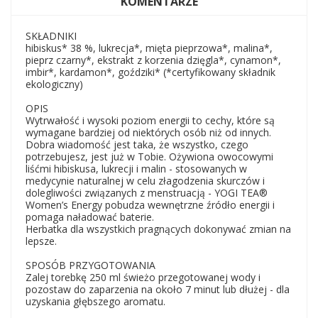
KOMENTARZE
SKŁADNIKI
hibiskus* 38 %, lukrecja*, mięta pieprzowa*, malina*,
pieprz czarny*, ekstrakt z korzenia dzięgla*, cynamon*,
imbir*, kardamon*, goździki* (*certyfikowany składnik
ekologiczny)
OPIS
Wytrwałość i wysoki poziom energii to cechy, które są
wymagane bardziej od niektórych osób niż od innych.
Dobra wiadomość jest taka, że wszystko, czego
potrzebujesz, jest już w Tobie. Ożywiona owocowymi
liśćmi hibiskusa, lukrecji i malin - stosowanych w
medycynie naturalnej w celu złagodzenia skurczów i
dolegliwości związanych z menstruacją - YOGI TEA®
Women’s Energy pobudza wewnętrzne źródło energii i
pomaga naładować baterie.
Herbatka dla wszystkich pragnących dokonywać zmian na
lepsze.
SPOSÓB PRZYGOTOWANIA
Zalej torebkę 250 ml świeżo przegotowanej wody i
pozostaw do zaparzenia na około 7 minut lub dłużej - dla
uzyskania głębszego aromatu.