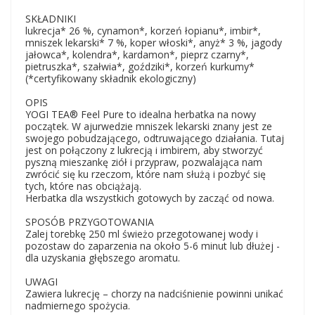
SKŁADNIKI
lukrecja* 26 %, cynamon*, korzeń łopianu*, imbir*,
mniszek lekarski* 7 %, koper włoski*, anyż* 3 %, jagody
jałowca*, kolendra*, kardamon*, pieprz czarny*,
pietruszka*, szałwia*, goździki*, korzeń kurkumy*
(*certyfikowany składnik ekologiczny)
OPIS
YOGI TEA® Feel Pure to idealna herbatka na nowy
początek. W ajurwedzie mniszek lekarski znany jest ze
swojego pobudzającego, odtruwającego działania. Tutaj
jest on połączony z lukrecją i imbirem, aby stworzyć
pyszną mieszankę ziół i przypraw, pozwalająca nam
zwrócić się ku rzeczom, które nam służą i pozbyć się
tych, które nas obciążają.
Herbatka dla wszystkich gotowych by zacząć od nowa.
SPOSÓB PRZYGOTOWANIA
Zalej torebkę 250 ml świeżo przegotowanej wody i
pozostaw do zaparzenia na około 5-6 minut lub dłużej -
dla uzyskania głębszego aromatu.
UWAGI
Zawiera lukrecję – chorzy na nadciśnienie powinni unikać
nadmiernego spożycia.