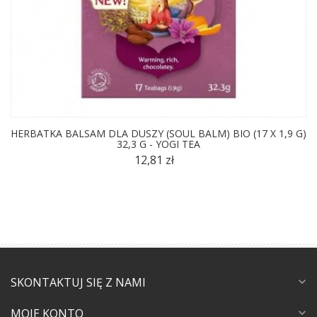
HERBATKA BALSAM DLA DUSZY (SOUL BALM) BIO (17 X 1,9 G)
32,3 G - YOGI TEA
12,81 zł
SKONTAKTUJ SIĘ Z NAMI
expand_more
MOJE KONTO
expand_more