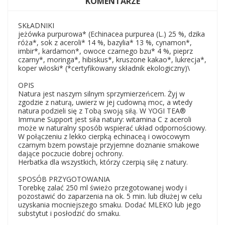
KOMENTARZE
SKŁADNIKI
jeżówka purpurowa* (Echinacea purpurea (L.) 25 %, dzika
róża*, sok z aceroli* 14 %, bazylia* 13 %, cynamon*,
imbir*, kardamon*, owoce czarnego bzu* 4 %, pieprz
czarny*, moringa*, hibiskus*, kruszone kakao*, lukrecja*,
koper włoski* (*certyfikowany składnik ekologiczny)\
OPIS
Natura jest naszym silnym sprzymierzeńcem. Żyj w
zgodzie z naturą, uwierz w jej cudowną moc, a wtedy
natura podzieli się z Tobą swoją siłą. W YOGI TEA®
Immune Support jest siła natury: witamina C z aceroli
może w naturalny sposób wspierać układ odpornościowy.
W połączeniu z lekko cierpką echinaceą i owocowym
czarnym bzem powstaje przyjemne doznanie smakowe
dające poczucie dobrej ochrony.
Herbatka dla wszystkich, którzy czerpią siłę z natury.
SPOSÓB PRZYGOTOWANIA
Torebkę zalać 250 ml świeżo przegotowanej wody i
pozostawić do zaparzenia na ok. 5 min. lub dłużej w celu
uzyskania mocniejszego smaku. Dodać MLEKO lub jego
substytut i posłodzić do smaku.