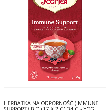
HERBATKA NA ODPORNOŚĆ (IMMUNE
SUPPORT) BIO (17 X 2 G) 34 G - YOGI