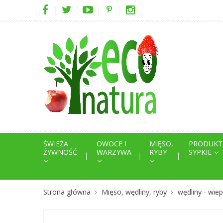
ŚWIEŻA
OWOCE I
MIĘSO,
PRODUKT
ŻYWNOŚĆ
WARZYWA
RYBY
SYPKIE
Strona główna
Mięso, wędliny, ryby
wędliny - wi