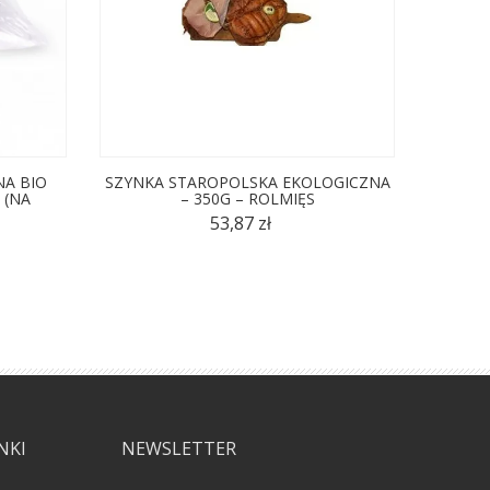
NA BIO
SZYNKA STAROPOLSKA EKOLOGICZNA
SZYNKA
 (NA
– 350G – ROLMIĘS
BIO (
53,87 zł
NKI
NEWSLETTER