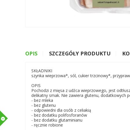
OPIS
SZCZEGÓŁY PRODUKTU
KO
SKŁADNIKI
szynka wieprzowa*, sól, cukier trzcinowy*, przypra
OPIS
Pochodzi z mięsa z udźca wieprzowego, jest odtłusz
delikatny smak. Nie zawiera glutenu, dodatkowych
- bez mleka
- bez glutenu
- odpowiedni dla osób z celiakią
- bez dodatku polifosforanów
m
- bez dodatku glutaminianu
- ręcznie robione