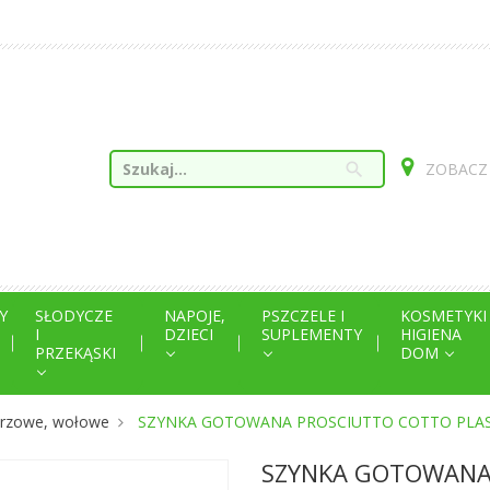
search
ZOBACZ
Y
SŁODYCZE
NAPOJE,
PSZCZELE I
KOSMETYKI
I
DZIECI
SUPLEMENTY
HIGIENA
PRZEKĄSKI
DOM
eprzowe, wołowe
SZYNKA GOTOWANA PROSCIUTTO COTTO PLAST
SZYNKA GOTOWANA