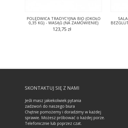
POLĘDWICA TRADYCYJNA BIO (OKOŁO
SALA
0,35 KG) - WASĄG (NA ZAMÓWIENIE)
BEZGLUT
123,75 zł
SKONTAKTUJ SIĘ Z NAMI
Jeśli masz jakiekolwiek pytania
zadzwoń do naszego biura
Chętnie pomożemy i doradzimy w każdej
sprawie. Możesz próbować o każdej porze.
Telefonicznie lub poprzez czat.