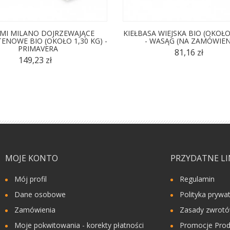
MI MILANO DOJRZEWAJĄCE
KIEŁBASA WIEJSKA BIO (OKOŁO
ENOWE BIO (OKOŁO 1,30 KG) -
- WASĄG (NA ZAMÓWIEN
PRIMAVERA
81,16 zł
149,23 zł
MOJE KONTO
PRZYDATNE LI
Mój profil
Regulamin
Dane osobowe
Polityka prywa
Zamówienia
Zasady zwrot
Moje pokwitowania - korekty płatności
Promocje Prod