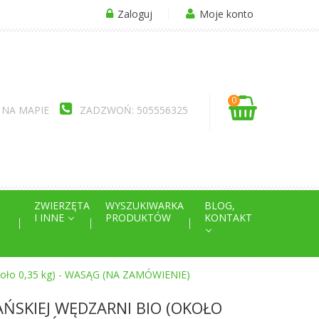
Zaloguj
Moje konto
0
 NA MAPIE
ZADZWOŃ: 505556325
ZWIERZĘTA
WYSZUKIWARKA
BLOG,
I INNE
PRODUKTÓW
KONTAKT
ło 0,35 kg) - WASĄG (NA ZAMÓWIENIE)
ŃSKIEJ WĘDZARNI BIO (OKOŁO