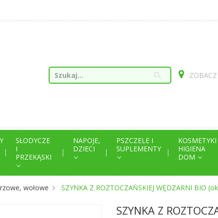
search
ZOBACZ
Y
SŁODYCZE
NAPOJE,
PSZCZELE I
KOSMETYKI
I
DZIECI
SUPLEMENTY
HIGIENA
PRZEKĄSKI
DOM
eprzowe, wołowe
SZYNKA Z ROZTOCZAŃSKIEJ WĘDZARNI BIO (oko
SZYNKA Z ROZTOCZA