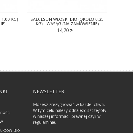
 1,00 KG)
SALCESON WŁOSKI BIO (OKOŁO 0,35
SZYNK
IE)
KG) - WASĄG (NA ZAMÓWIENIE)
PLAS
14,70 zł
NKI
NEWSLETTER
Możesz zrezygnować w każdej chwili.
W tym celu należy odnaleźć szczegóły
tności
w naszej informacji prawnej czyli w
ów
regulaminie.
uktów Bio