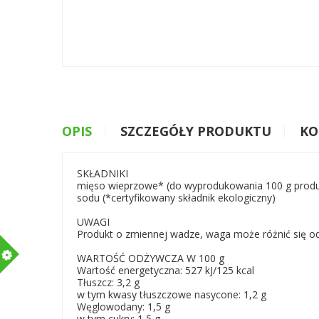
OPIS
SZCZEGÓŁY PRODUKTU
KO
SKŁADNIKI
mięso wieprzowe* (do wyprodukowania 100 g produkt
sodu (*certyfikowany składnik ekologiczny)
UWAGI
Produkt o zmiennej wadze, waga może różnić się od
m
WARTOŚĆ ODŻYWCZA W 100 g
Wartość energetyczna: 527 kJ/125 kcal
Tłuszcz: 3,2 g
w tym kwasy tłuszczowe nasycone: 1,2 g
Węglowodany: 1,5 g
w tym cukry: 1,5 g