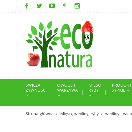
ŚWIEŻA
OWOCE I
MIĘSO,
PRODUKT
ŻYWNOŚĆ
WARZYWA
RYBY
SYPKIE
Strona główna
Mięso, wędliny, ryby
wędliny - wi