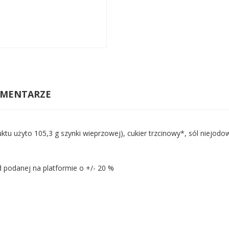
MENTARZE
u użyto 105,3 g szynki wieprzowej), cukier trzcinowy*, sól niejodo
 podanej na platformie o +/- 20 %