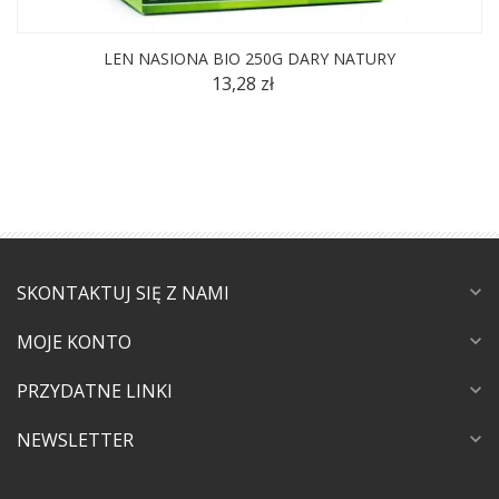
LEN NASIONA BIO 250G DARY NATURY
13,28 zł
SKONTAKTUJ SIĘ Z NAMI
expand_more
MOJE KONTO
expand_more
PRZYDATNE LINKI
expand_more
NEWSLETTER
expand_more