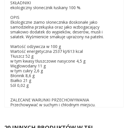
SKŁADNIKI
ekologiczny słonecznik łuskany 100 %.
OPIS
Ekologiczne ziarno słonecznika doskonałe jako
samodzielna przekąska oraz jako wzbogacający
smakowo dodatek do wypieków, deserów, musli i
sałatek. Wyśmienicie smakuje uprażony na patelni.
Wartość odżywcza w 100 g
Wartość energetyczna 2537 kJ/613 kcal
Tłuszcz 52 g
w tym kwasy tłuszczowe nasycone 4,5 g
Węglowodany 11 g
w tym cukry 2,6 g
Błonnik 8,6 g
Białko 21 g
Sól 0,02 g
ZALECANE WARUNKI PRZECHOWYWANIA
Przechowywać w suchym i chłodnym miejscu.
20 INNYCH PRODUKTÓW W TEJ