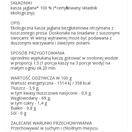
SKŁADNIKI
kasza jaglana* 100 % (*certyfikowany składnik
ekologiczny).
OPIS
Ekologiczna kasza jaglana bezglutenowa otrzymana z
łuszczonego prosa. Doskonała na śniadanie z suszonymi
owocami. W wersji wytrawnej może być podawana z
duszonymi warzywami i świeżymi ziołami.
SPOSÓB PRZYGOTOWANIA
uprzednio wypłukaną kaszę gotować w osolonej wodzie
w proporcji 1:3 (1 porcja kaszy na 3 porcje wody) na
małym ogniu ok.20 min.
WARTOŚĆ ODŻYWCZA W 100 g
Wartość energetyczna - 1514 kJ / 358 kcal
Tłuszcz - 3,9 g,
w tym kwasy tłuszczowe nasycone - 0,9 g
Węglowodany - 69 g,
w tym cukry - 1,4 g
Białko - 9,8 g
Sól - 0 g
ZALECANE WARUNKI PRZECHOWYWANIA
Przechowywać w suchym i chłodnym miejscu.