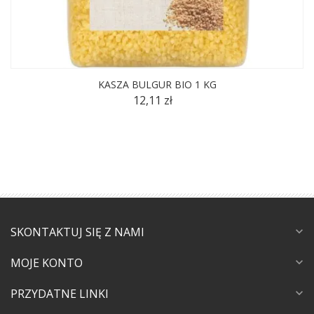
KASZA BULGUR BIO 1 KG
12,11 zł
SKONTAKTUJ SIĘ Z NAMI
expand_more
MOJE KONTO
expand_more
PRZYDATNE LINKI
expand_more