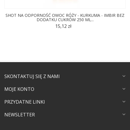
SHOT NA ODPORNOŚĆ OWOC RÓŻY - KURKUMA - IMBIR BEZ
DODATKU CUKRÓW 250 ML...
15,12 zł
SKONTAKTUJ SIĘ Z NAMI
expand_more
MOJE KONTO
expand_more
PRZYDATNE LINKI
expand_more
NEWSLETTER
expand_more