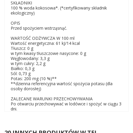
SKŁADNIKI
100 % woda kokosowa*. (*certyfikowany składnik
ekologiczny)
OPIS
Przed spożyciem wstrząsnąć.
WARTOŚĆ ODŻYWCZA W 100 ml
Wartość energetyczna: 61 kJ/14 kcal
Tłuszcz: 0 g
w tym kwasy tłuszczowe nasycone: 0 g
Węglowodany: 3,3 g
w tym cukry: 2,2 g
Białko: 0,3 g
Sól: 0,73 g
Potas: 200 mg (10 %)**
**dzienna referencyjna wartość spożycia potasu (dla
osoby dorosłej)
ZALECANE WARUNKI PRZECHOWYWANIA
Po otwarciu przechowywać w lodówce i spożyć w ciągu 3
dni.
20 INNYCH PRODUKTÓW W TEJ