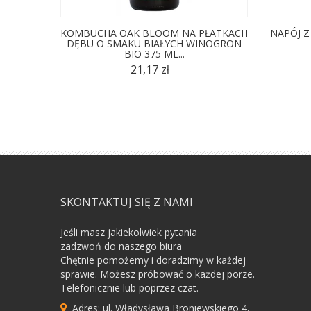
KOMBUCHA OAK BLOOM NA PŁATKACH
NAPÓJ Z
DĘBU O SMAKU BIAŁYCH WINOGRON
BIO 375 ML...
21,17 zł
SKONTAKTUJ SIĘ Z NAMI
Jeśli masz jakiekolwiek pytania
zadzwoń do naszego biura
Chętnie pomożemy i doradzimy w każdej
sprawie. Możesz próbować o każdej porze.
Telefonicznie lub poprzez czat.
Adres: ul. Władysława Broniewskiego 4,