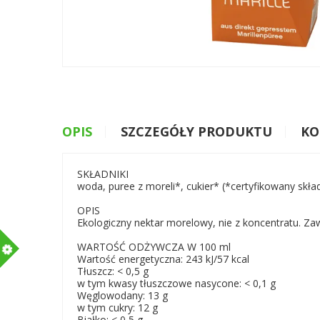
OPIS
SZCZEGÓŁY PRODUKTU
KO
SKŁADNIKI
woda, puree z moreli*, cukier* (*certyfikowany skła
OPIS
Ekologiczny nektar morelowy, nie z koncentratu. 
m
WARTOŚĆ ODŻYWCZA W 100 ml
Wartość energetyczna: 243 kJ/57 kcal
Tłuszcz: < 0,5 g
w tym kwasy tłuszczowe nasycone: < 0,1 g
Węglowodany: 13 g
w tym cukry: 12 g
Białko: < 0,5 g