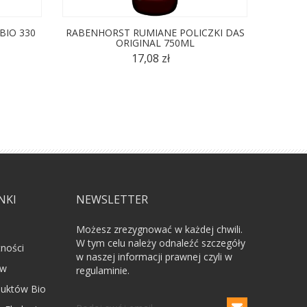
BIO 330
RABENHORST RUMIANE POLICZKI DAS
KO
ORIGINAL 750ML
17,08 zł
NKI
NEWSLETTER
Możesz zrezygnować w każdej chwili.
W tym celu należy odnaleźć szczegóły
tności
w naszej informacji prawnej czyli w
ów
regulaminie.
uktów Bio