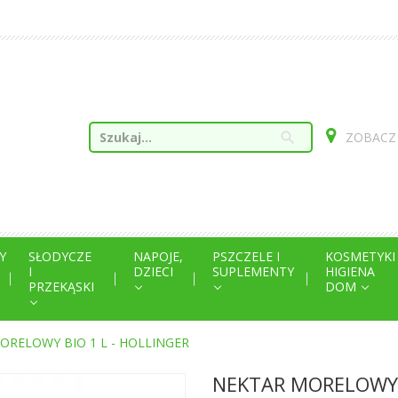
search
ZOBACZ
Y
SŁODYCZE
NAPOJE,
PSZCZELE I
KOSMETYKI
I
DZIECI
SUPLEMENTY
HIGIENA
PRZEKĄSKI
DOM
ORELOWY BIO 1 L - HOLLINGER
NEKTAR MORELOWY B