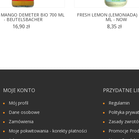
 MANGO DEMETER BIO 700 ML
FRESH LEMON (LEMONIADA) 
- BEUTELSBACHER
ML - NOW
16,90 zł
8,35 zł
MOJE KONTO
PRZYDATNE LI
Mój profil
Regulamin
Dane osobowe
Polityka prywa
Zamówienia
Zasady zwrot
Moje pokwitowania - korekty płatności
Promocje Prod