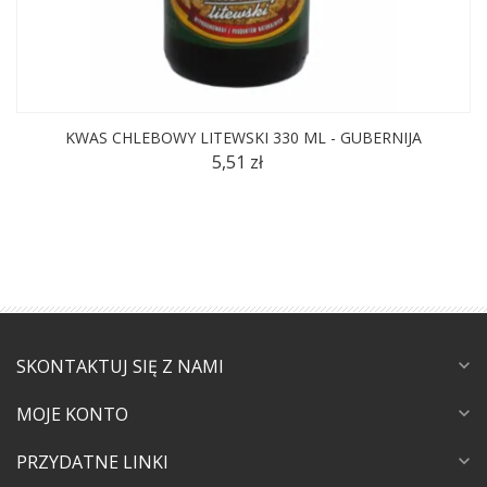
KWAS CHLEBOWY LITEWSKI 330 ML - GUBERNIJA
5,51 zł
SKONTAKTUJ SIĘ Z NAMI
expand_more
MOJE KONTO
expand_more
PRZYDATNE LINKI
expand_more