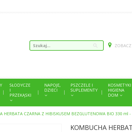
search
ZOBACZ
Y
SŁODYCZE
NAPOJE,
PSZCZELE I
KOSMETYKI
I
DZIECI
SUPLEMENTY
HIGIENA
PRZEKĄSKI
DOM
 HERBATA CZARNA Z HIBISKUSEM BEZGLUTENOWA BIO 330 ml 
KOMBUCHA HERBATA