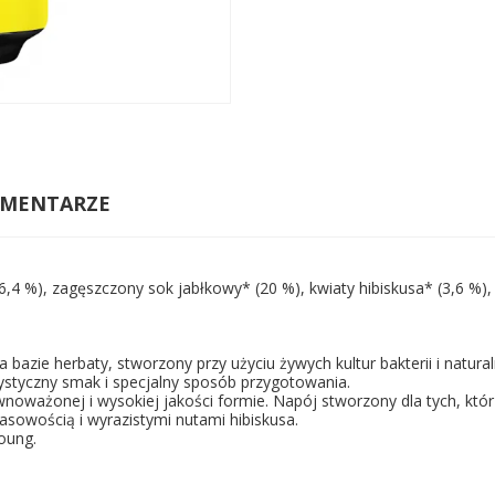
MENTARZE
6,4 %), zagęszczony sok jabłkowy* (20 %), kwiaty hibiskusa* (3,6 %),
zie herbaty, stworzony przy użyciu żywych kultur bakterii i naturaln
ystyczny smak i specjalny sposób przygotowania.
noważonej i wysokiej jakości formie. Napój stworzony dla tych, któ
owością i wyrazistymi nutami hibiskusa.
oung.