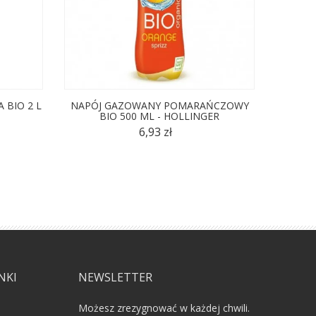
 BIO 2 L
NAPÓJ GAZOWANY POMARAŃCZOWY
WOD
BIO 500 ML - HOLLINGER
ANA
6,93 zł
NKI
NEWSLETTER
Możesz zrezygnować w każdej chwili.