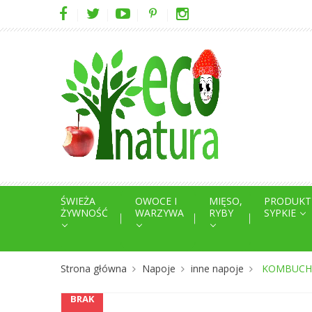
ŚWIEŻA
OWOCE I
MIĘSO,
PRODUKT
ŻYWNOŚĆ
WARZYWA
RYBY
SYPKIE
Strona główna
Napoje
inne napoje
KOMBUCHA
BRAK