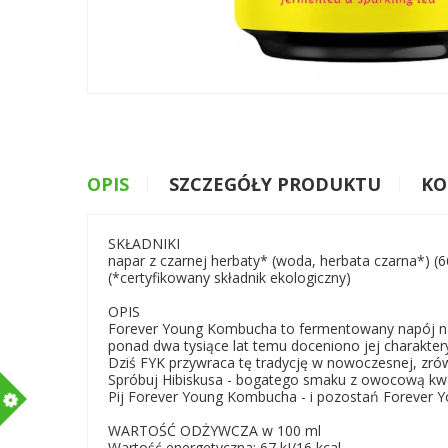
OPIS
SZCZEGÓŁY PRODUKTU
KO
SKŁADNIKI
napar z czarnej herbaty* (woda, herbata czarna*) (6
(*certyfikowany składnik ekologiczny)
OPIS
Forever Young Kombucha to fermentowany napój na ba
ponad dwa tysiące lat temu doceniono jej charakter
Dziś FYK przywraca tę tradycję w nowoczesnej, zrów
Spróbuj Hibiskusa - bogatego smaku z owocową kwas
m
Pij Forever Young Kombucha - i pozostań Forever Y
WARTOŚĆ ODŻYWCZA w 100 ml
Wartość energetyczna: 67 kJ/16 kcal