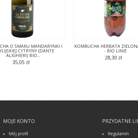
HA O SMAKU MANDARYNKI I
KOMBUCHA HERBATA ZIELONA
YLIJSKIEJ CYTRYNY (DANTE
- BIO LINIE
ALIGHIERI) BIO...
28,30 zł
35,05 zł
MOJE KONTO
PRZYDATNE LI
Mój profil
Regulamin