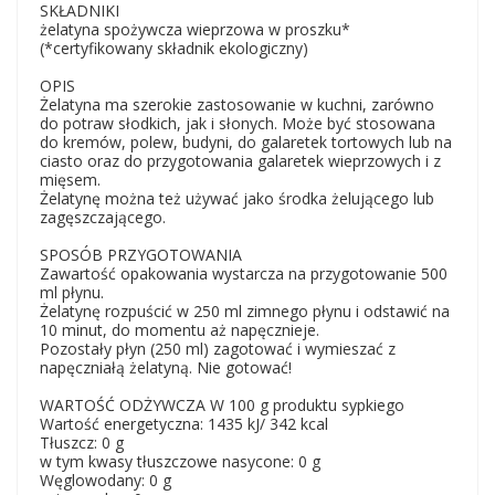
SKŁADNIKI
żelatyna spożywcza wieprzowa w proszku*
(*certyfikowany składnik ekologiczny)
OPIS
Żelatyna ma szerokie zastosowanie w kuchni, zarówno
do potraw słodkich, jak i słonych. Może być stosowana
do kremów, polew, budyni, do galaretek tortowych lub na
ciasto oraz do przygotowania galaretek wieprzowych i z
mięsem.
Żelatynę można też używać jako środka żelującego lub
zagęszczającego.
SPOSÓB PRZYGOTOWANIA
Zawartość opakowania wystarcza na przygotowanie 500
ml płynu.
Żelatynę rozpuścić w 250 ml zimnego płynu i odstawić na
10 minut, do momentu aż napęcznieje.
Pozostały płyn (250 ml) zagotować i wymieszać z
napęczniałą żelatyną. Nie gotować!
WARTOŚĆ ODŻYWCZA W 100 g produktu sypkiego
Wartość energetyczna: 1435 kJ/ 342 kcal
Tłuszcz: 0 g
w tym kwasy tłuszczowe nasycone: 0 g
Węglowodany: 0 g