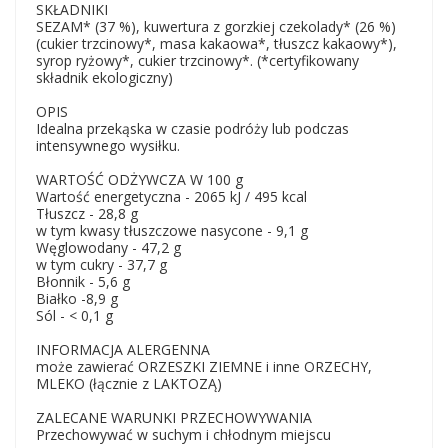
SKŁADNIKI
SEZAM* (37 %), kuwertura z gorzkiej czekolady* (26 %)
(cukier trzcinowy*, masa kakaowa*, tłuszcz kakaowy*),
syrop ryżowy*, cukier trzcinowy*. (*certyfikowany
składnik ekologiczny)
OPIS
Idealna przekąska w czasie podróży lub podczas
intensywnego wysiłku.
WARTOŚĆ ODŻYWCZA W 100 g
Wartość energetyczna - 2065 kJ / 495 kcal
Tłuszcz - 28,8 g
w tym kwasy tłuszczowe nasycone - 9,1 g
Węglowodany - 47,2 g
w tym cukry - 37,7 g
Błonnik - 5,6 g
Białko -8,9 g
Sól - < 0,1 g
INFORMACJA ALERGENNA
może zawierać ORZESZKI ZIEMNE i inne ORZECHY,
MLEKO (łącznie z LAKTOZĄ)
ZALECANE WARUNKI PRZECHOWYWANIA
Przechowywać w suchym i chłodnym miejscu