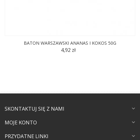
BATON WARSZAWSKI ANANAS I KOKOS 50G
4,92 zł
SKONTAKTUJ SIĘ Z NAMI
expand_more
MOJE KONTO
expand_more
PRZYDATNE LINKI
expand_more