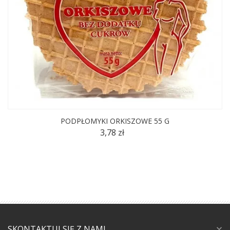
PODPŁOMYKI ORKISZOWE 55 G
3,78 zł
SKONTAKTUJ SIĘ Z NAMI
expand_more