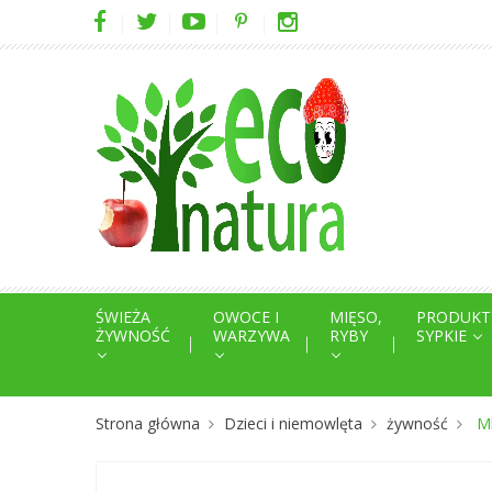
ŚWIEŻA
OWOCE I
MIĘSO,
PRODUKT
ŻYWNOŚĆ
WARZYWA
RYBY
SYPKIE
Strona główna
Dzieci i niemowlęta
żywność
M
NOWY