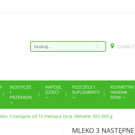
search
ZOBACZ
Y
SŁODYCZE
NAPOJE,
PSZCZELE I
KOSMETYKI
I
DZIECI
SUPLEMENTY
HIGIENA
PRZEKĄSKI
DOM
leko 3 następne od 10 miesiąca życia /demeter BIO 600 g
MLEKO 3 NASTĘPNE 