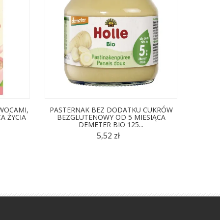
WOCAMI,
PASTERNAK BEZ DODATKU CUKRÓW
MUS J
A ŻYCIA
BEZGLUTENOWY OD 5 MIESIĄCA
DODAT
DEMETER BIO 125...
5,52 zł