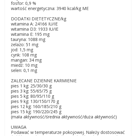
fosfor: 0,9 %
wartość energetyczna: 3940 kcal/kg ME
DODATKI DIETETYCZNE/kg
witamina A: 24166 IU/IE
witamina D3: 1933 IU/IE
witamina E: 195 mg
tauryna: 1088 mg
żelazo: 51 mg
jod: 1,5 mg
cynk: 108 mg
mangan: 34 mg
miedź: 10 mg
selen: 0,1 mg
ZALECANE DZIENNE KARMIENIE
pies 1 kg: 25/30/30 g
pies 3 kg: 55/65/75 g
pies 5 kg: 80/95/110 g
pies 9 kg: 130/150/170 g
pies 12 kg: 160/185/210 g
pies 15 kg: 190/220/245 g
(mała aktywność/średnia aktywność/duża aktywność)
UWAGA
Podawać w temperaturze pokojowej. Należy dostosować