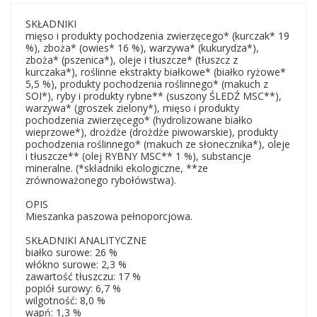
SKŁADNIKI
mięso i produkty pochodzenia zwierzęcego* (kurczak* 19
%), zboża* (owies* 16 %), warzywa* (kukurydza*),
zboża* (pszenica*), oleje i tłuszcze* (tłuszcz z
kurczaka*), roślinne ekstrakty białkowe* (białko ryżowe*
5,5 %), produkty pochodzenia roślinnego* (makuch z
SOI*), ryby i produkty rybne** (suszony ŚLEDŹ MSC**),
warzywa* (groszek zielony*), mięso i produkty
pochodzenia zwierzęcego* (hydrolizowane białko
wieprzowe*), drożdże (drożdże piwowarskie), produkty
pochodzenia roślinnego* (makuch ze słonecznika*), oleje
i tłuszcze** (olej RYBNY MSC** 1 %), substancje
mineralne. (*składniki ekologiczne, **ze
zrównoważonego rybołówstwa).
OPIS
Mieszanka paszowa pełnoporcjowa.
SKŁADNIKI ANALITYCZNE
białko surowe: 26 %
włókno surowe: 2,3 %
zawartość tłuszczu: 17 %
popiół surowy: 6,7 %
wilgotność: 8,0 %
wapń: 1,3 %