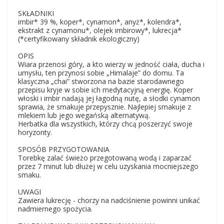
SKŁADNIKI
imbir* 39 %, koper*, cynamon*, anyż*, kolendra*,
ekstrakt z cynamonu*, olejek imbirowy*, lukrecja*
(*certyfikowany składnik ekologiczny)
OPIS
Wiara przenosi góry, a kto wierzy w jedność ciała, ducha i
umysłu, ten przynosi sobie „Himalaje” do domu. Ta
klasyczna „chai” stworzona na bazie starodawnego
przepisu kryje w sobie ich medytacyjną energię. Koper
włoski i imbir nadają jej łagodną nutę, a słodki cynamon
sprawia, że smakuje przepysznie. Najlepiej smakuje z
mlekiem lub jego wegańską alternatywą.
Herbatka dla wszystkich, którzy chcą poszerzyć swoje
horyzonty.
SPOSÓB PRZYGOTOWANIA
Torebkę zalać świeżo przegotowaną wodą i zaparzać
przez 7 minut lub dłużej w celu uzyskania mocniejszego
smaku.
UWAGI
Zawiera lukrecję - chorzy na nadciśnienie powinni unikać
nadmiernego spożycia.