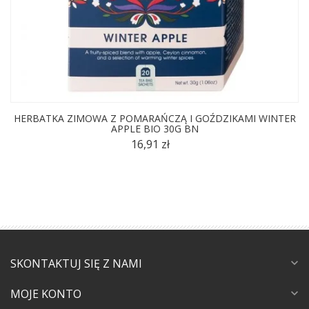
HERBATKA ZIMOWA Z POMARAŃCZĄ I GOŹDZIKAMI WINTER
APPLE BIO 30G BN
16,91 zł
SKONTAKTUJ SIĘ Z NAMI
expand_more
MOJE KONTO
expand_more