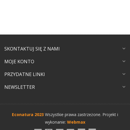
SKONTAKTUJ SIĘ Z NAMI
expand_more
MOJE KONTO
expand_more
PRZYDATNE LINKI
expand_more
NEWSLETTER
expand_more
Econatura 2023
Wszystkie prawa zastrzeżone.
Projekt i
wykonanie:
Webmax