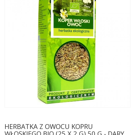
HERBATKA Z OWOCU KOPRU
WŁOSKIEGO BIO (25 X 2 G) 50 G - DARY