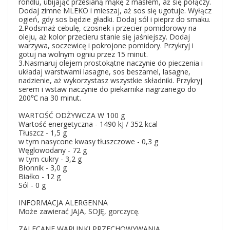
rondlu, ubijając przesianą mąkę z masłem, aż się połączy.
Dodaj zimne MLEKO i mieszaj, aż sos się ugotuje. Wyłącz
ogień, gdy sos będzie gładki. Dodaj sól i pieprz do smaku.
2.Podsmaż cebulę, czosnek i przecier pomidorowy na
oleju, aż kolor przecieru stanie się jaśniejszy. Dodaj
warzywa, soczewicę i pokrojone pomidory. Przykryj i
gotuj na wolnym ogniu przez 15 minut.
3.Nasmaruj olejem prostokątne naczynie do pieczenia i
układaj warstwami lasagne, sos beszamel, lasagne,
nadzienie, aż wykorzystasz wszystkie składniki. Przykryj
serem i wstaw naczynie do piekarnika nagrzanego do
200℃ na 30 minut.
WARTOŚĆ ODŻYWCZA W 100 g
Wartość energetyczna - 1490 kJ / 352 kcal
Tłuszcz - 1,5 g
w tym nasycone kwasy tłuszczowe - 0,3 g
Węglowodany - 72 g
w tym cukry - 3,2 g
Błonnik - 3,0 g
Białko - 12 g
Sól - 0 g
INFORMACJA ALERGENNA
Może zawierać JAJA, SOJĘ, gorczycę.
ZALECANE WARUNKI PRZECHOWYWANIA