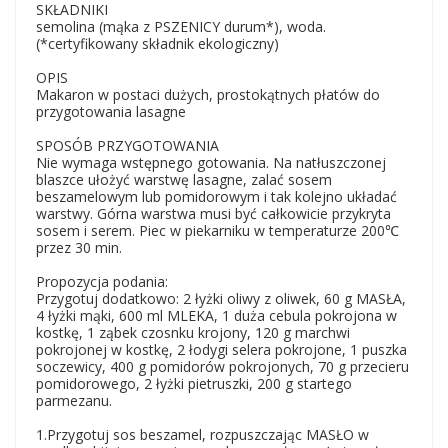
SKŁADNIKI
semolina (mąka z PSZENICY durum*), woda.
(*certyfikowany składnik ekologiczny)
OPIS
Makaron w postaci dużych, prostokątnych płatów do
przygotowania lasagne
SPOSÓB PRZYGOTOWANIA
Nie wymaga wstępnego gotowania. Na natłuszczonej
blaszce ułożyć warstwę lasagne, zalać sosem
beszamelowym lub pomidorowym i tak kolejno układać
warstwy. Górna warstwa musi być całkowicie przykryta
sosem i serem. Piec w piekarniku w temperaturze 200℃
przez 30 min.
Propozycja podania:
Przygotuj dodatkowo: 2 łyżki oliwy z oliwek, 60 g MASŁA,
4 łyżki mąki, 600 ml MLEKA, 1 duża cebula pokrojona w
kostkę, 1 ząbek czosnku krojony, 120 g marchwi
pokrojonej w kostkę, 2 łodygi selera pokrojone, 1 puszka
soczewicy, 400 g pomidorów pokrojonych, 70 g przecieru
pomidorowego, 2 łyżki pietruszki, 200 g startego
parmezanu.
1.Przygotuj sos beszamel, rozpuszczając MASŁO w