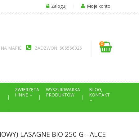
Zaloguj
Moje konto
0
 NA MAPIE
ZADZWOŃ: 505556325
ZWIERZĘTA
WYSZUKIWARKA
BLOG,
I INNE
PRODUKTÓW
KONTAKT
WY) LASAGNE BIO 250 G - ALCE