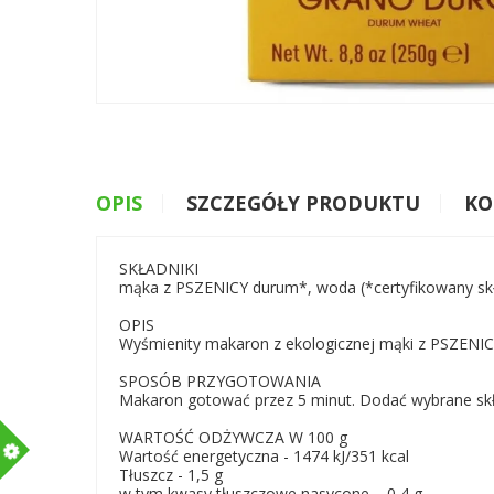
OPIS
SZCZEGÓŁY PRODUKTU
KO
SKŁADNIKI
mąka z PSZENICY durum*, woda (*certyfikowany skł
OPIS
Wyśmienity makaron z ekologicznej mąki z PSZENI
SPOSÓB PRZYGOTOWANIA
Makaron gotować przez 5 minut. Dodać wybrane skład
WARTOŚĆ ODŻYWCZA W 100 g
m
Wartość energetyczna - 1474 kJ/351 kcal
Tłuszcz - 1,5 g
w tym kwasy tłuszczowe nasycone – 0,4 g