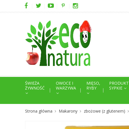
ŚWIEŻA
OWOCE I
MIĘSO,
PRODUKT
ŻYWNOŚĆ
WARZYWA
RYBY
SYPKIE
Strona główna
Makarony
zbożowe (z glutenem)