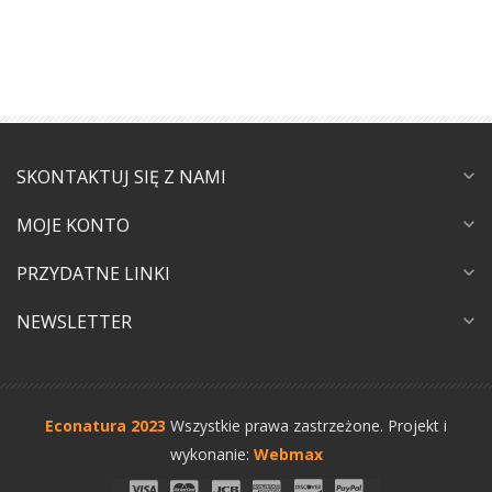
SKONTAKTUJ SIĘ Z NAMI
expand_more
MOJE KONTO
expand_more
PRZYDATNE LINKI
expand_more
NEWSLETTER
expand_more
Econatura 2023
Wszystkie prawa zastrzeżone.
Projekt i
wykonanie:
Webmax