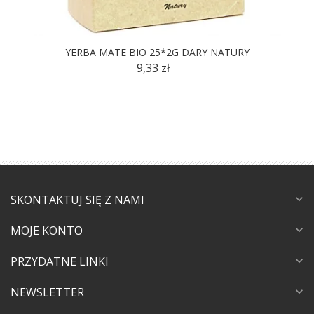
YERBA MATE BIO 25*2G DARY NATURY
9,33 zł
SKONTAKTUJ SIĘ Z NAMI
expand_more
MOJE KONTO
expand_more
PRZYDATNE LINKI
expand_more
NEWSLETTER
expand_more