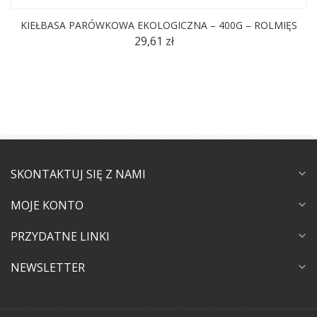
KIEŁBASA PARÓWKOWA EKOLOGICZNA – 400G – ROLMIĘS
29,61 zł
SKONTAKTUJ SIĘ Z NAMI
expand_more
MOJE KONTO
expand_more
PRZYDATNE LINKI
expand_more
NEWSLETTER
expand_more