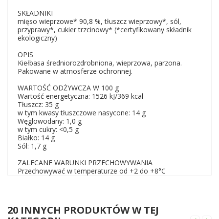
SKŁADNIKI
mięso wieprzowe* 90,8 %, tłuszcz wieprzowy*, sól,
przyprawy*, cukier trzcinowy* (*certyfikowany składnik
ekologiczny)
OPIS
Kiełbasa średniorozdrobniona, wieprzowa, parzona.
Pakowane w atmosferze ochronnej.
WARTOŚĆ ODŻYWCZA W 100 g
Wartość energetyczna: 1526 kJ/369 kcal
Tłuszcz: 35 g
w tym kwasy tłuszczowe nasycone: 14 g
Węglowodany: 1,0 g
w tym cukry: <0,5 g
Białko: 14 g
Sól: 1,7 g
ZALECANE WARUNKI PRZECHOWYWANIA
Przechowywać w temperaturze od +2 do +8°C
20 INNYCH PRODUKTÓW W TEJ