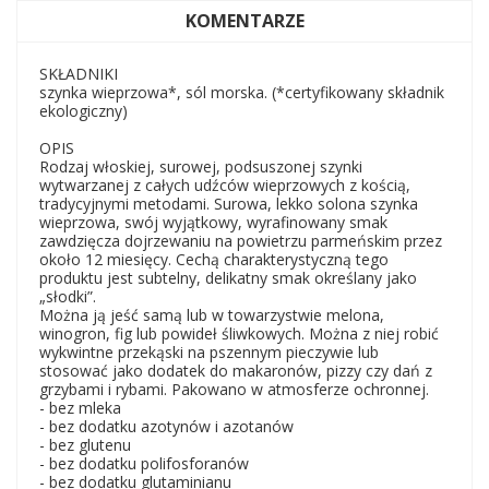
KOMENTARZE
SKŁADNIKI
szynka wieprzowa*, sól morska. (*certyfikowany składnik
ekologiczny)
OPIS
Rodzaj włoskiej, surowej, podsuszonej szynki
wytwarzanej z całych udźców wieprzowych z kością,
tradycyjnymi metodami. Surowa, lekko solona szynka
wieprzowa, swój wyjątkowy, wyrafinowany smak
zawdzięcza dojrzewaniu na powietrzu parmeńskim przez
około 12 miesięcy. Cechą charakterystyczną tego
produktu jest subtelny, delikatny smak określany jako
„słodki”.
Można ją jeść samą lub w towarzystwie melona,
winogron, fig lub powideł śliwkowych. Można z niej robić
wykwintne przekąski na pszennym pieczywie lub
stosować jako dodatek do makaronów, pizzy czy dań z
grzybami i rybami. Pakowano w atmosferze ochronnej.
- bez mleka
- bez dodatku azotynów i azotanów
- bez glutenu
- bez dodatku polifosforanów
- bez dodatku glutaminianu