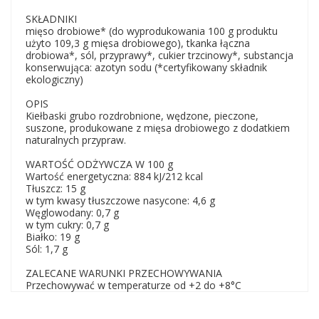
SKŁADNIKI
mięso drobiowe* (do wyprodukowania 100 g produktu
użyto 109,3 g mięsa drobiowego), tkanka łączna
drobiowa*, sól, przyprawy*, cukier trzcinowy*, substancja
konserwująca: azotyn sodu (*certyfikowany składnik
ekologiczny)
OPIS
Kiełbaski grubo rozdrobnione, wędzone, pieczone,
suszone, produkowane z mięsa drobiowego z dodatkiem
naturalnych przypraw.
WARTOŚĆ ODŻYWCZA W 100 g
Wartość energetyczna: 884 kJ/212 kcal
Tłuszcz: 15 g
w tym kwasy tłuszczowe nasycone: 4,6 g
Węglowodany: 0,7 g
w tym cukry: 0,7 g
Białko: 19 g
Sól: 1,7 g
ZALECANE WARUNKI PRZECHOWYWANIA
Przechowywać w temperaturze od +2 do +8°C