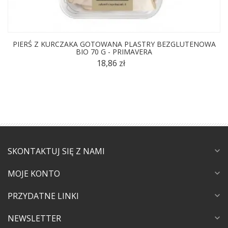
PIERŚ Z KURCZAKA GOTOWANA PLASTRY BEZGLUTENOWA
BIO 70 G - PRIMAVERA
18,86 zł
SKONTAKTUJ SIĘ Z NAMI
expand_more
MOJE KONTO
expand_more
PRZYDATNE LINKI
expand_more
NEWSLETTER
expand_more