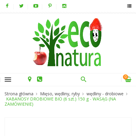
0
menu
Strona główna
Mięso, wędliny, ryby
wędliny - drobiowe
KABANOSY DROBIOWE BIO (6 szt.) 150 g - WASĄG (NA
ZAMÓWIENIE)