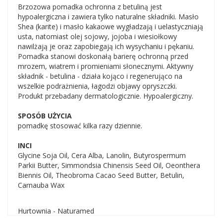
Brzozowa pomadka ochronna z betuliną jest
hypoalergiczna i zawiera tylko naturalne składniki. Masło
Shea (karite) i masło kakaowe wygładzają i uelastyczniają
usta, natomiast olej sojowy, jojoba i wiesiołkowy
nawilżają je oraz zapobiegają ich wysychaniu i pękaniu.
Pomadka stanowi doskonałą barierę ochronną przed
mrozem, wiatrem i promieniami słonecznymi. Aktywny
składnik - betulina - działa kojąco i regenerująco na
wszelkie podrażnienia, łagodzi objawy opryszczki.
Produkt przebadany dermatologicznie. Hypoalergiczny.
SPOSÓB UŻYCIA
pomadkę stosować kilka razy dziennie.
INCI
Glycine Soja Oil, Cera Alba, Lanolin, Butyrospermum
Parkii Butter, Simmondsia Chinensis Seed Oil, Oeonthera
Biennis Oil, Theobroma Cacao Seed Butter, Betulin,
Carnauba Wax
Hurtownia - Naturamed