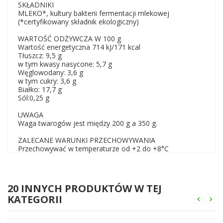
SKŁADNIKI
MLEKO*, kultury bakterii fermentacji mlekowej
(*certyfikowany składnik ekologiczny)
WARTOŚĆ ODŻYWCZA W 100 g
Wartość energetyczna 714 kJ/171 kcal
Tłuszcz: 9,5 g
w tym kwasy nasycone: 5,7 g
Węglowodany: 3,6 g
w tym cukry: 3,6 g
Białko: 17,7 g
Sól:0,25 g
UWAGA
Waga twarogów jest między 200 g a 350 g.
ZALECANE WARUNKI PRZECHOWYWANIA
Przechowywać w temperaturze od +2 do +8°C
20 INNYCH PRODUKTÓW W TEJ
KATEGORII