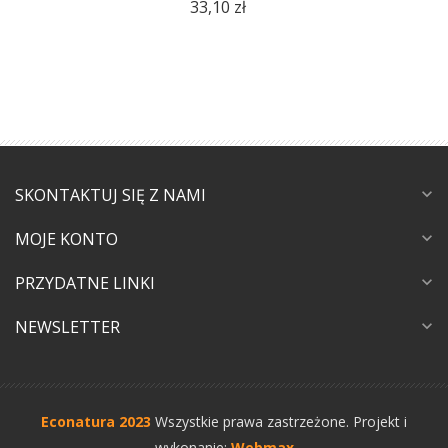
33,10 zł
SKONTAKTUJ SIĘ Z NAMI
expand_more
MOJE KONTO
expand_more
PRZYDATNE LINKI
expand_more
NEWSLETTER
expand_more
Econatura 2023
Wszystkie prawa zastrzeżone.
Projekt i
wykonanie:
Webmax