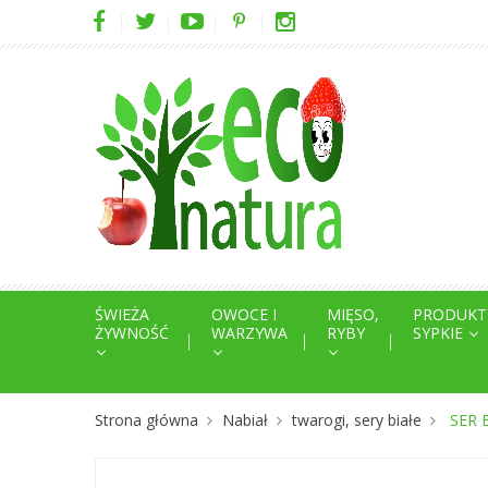
ŚWIEŻA
OWOCE I
MIĘSO,
PRODUKT
ŻYWNOŚĆ
WARZYWA
RYBY
SYPKIE
Strona główna
Nabiał
twarogi, sery białe
SER 