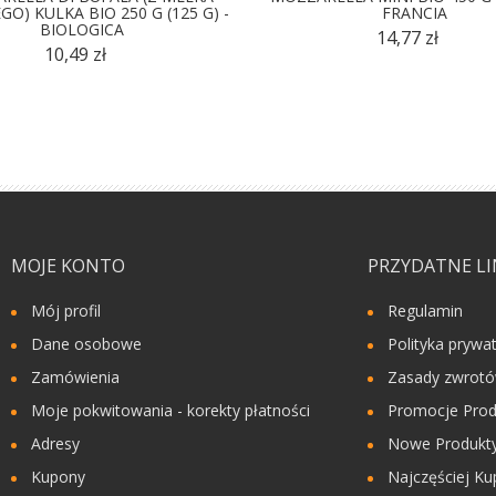
O) KULKA BIO 250 G (125 G) -
FRANCIA
BIOLOGICA
14,77 zł
10,49 zł
MOJE KONTO
PRZYDATNE LI
Mój profil
Regulamin
Dane osobowe
Polityka prywa
Zamówienia
Zasady zwrot
Moje pokwitowania - korekty płatności
Promocje Prod
Adresy
Nowe Produkty
Kupony
Najczęściej Ku