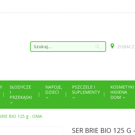
search
ZOBACZ
Y
SŁODYCZE
NAPOJE,
PSZCZELE I
KOSMETYKI
I
DZIECI
SUPLEMENTY
HIGIENA
PRZEKĄSKI
DOM
BRIE BIO 125 g - OMA
SER BRIE BIO 125 G