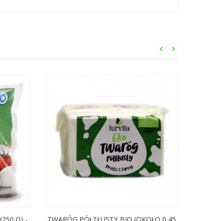
250 G) -
TWARÓG PÓŁTŁUSTY BIO (OKOŁO 0,45
TWARÓ