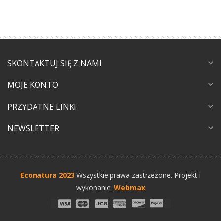
SKONTAKTUJ SIĘ Z NAMI
expand_more
MOJE KONTO
expand_more
PRZYDATNE LINKI
expand_more
NEWSLETTER
expand_more
Econatura 2023
Wszystkie prawa zastrzeżone.
Projekt i
wykonanie:
Webmax