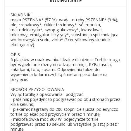
KOMENTARZE
SKŁADNIKI
mąka PSZENNA* (57 %), woda, otręby PSZENNE* (9 %),
olej rzepakowy*, cukier trzcinowy*, sól morska,
maltodekstryna*, syrop glukozowy*, kwas: kwas
mlekowy, emulgator: lecytyny*, substancja spulchniająca:
wodorowęglan sodu, zioła* (*certyfikowany składnik
ekologiczny)
OPIS
6 placków w opakowaniu. Idealne dla dzieci. Tortille mogą
być wypełnione różnymi rodzajami mięs, RYB, fasolą,
sałatkami, tofu, sosami. Odpowiednia także do
wypełnienia lodami czy bitą śmietaną jako danie na
przyjęcie.
SPOSÓB PRZYGOTOWANIA
Wyjąć tortillę z opakowania i podgrzać:
- patelnia: pojedynczo podgrzewać po obu stronach przez
kilka sekund;
- piekarnik nagrzany do 200 stopni Celsjusza: pojedynczo
tortille opiekać pod przykryciem przez 1 minutę;
- mikrofalówka moc 800 W: pojedyncze tortille
podgrzewać przez 10 sekund lub wszystkie (6 szt.) przez 1
minutę.