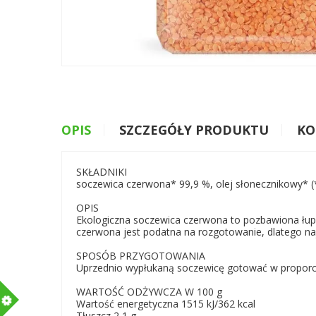
OPIS
SZCZEGÓŁY PRODUKTU
KO
SKŁADNIKI
soczewica czerwona* 99,9 %, olej słonecznikowy* (*
OPIS
Ekologiczna soczewica czerwona to pozbawiona łupi
czerwona jest podatna na rozgotowanie, dlatego naj
SPOSÓB PRZYGOTOWANIA
Uprzednio wypłukaną soczewicę gotować w proporcji 
WARTOŚĆ ODŻYWCZA W 100 g
m
Wartość energetyczna 1515 kJ/362 kcal
Tłuszcz 2,1 g