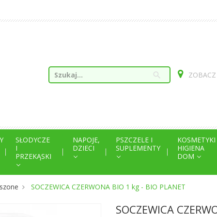
search
ZOBACZ
Y
SŁODYCZE
NAPOJE,
PSZCZELE I
KOSMETYKI
I
DZIECI
SUPLEMENTY
HIGIENA
PRZEKĄSKI
DOM
szone
SOCZEWICA CZERWONA BIO 1 kg - BIO PLANET
SOCZEWICA CZERWON