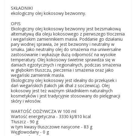
SKŁADNIKI
ekologiczny olej kokosowy bezwonny.
OPIS
Ekologiczny olej kokosowy bezwonny jest bezsmakową
alternatywą dla oleju kokosowego z pierwszego tłoczenia
i wegańskim zamiennikiem masła. Poddanie go działaniu
pary wodnej sprawia, że jest bezwonny i neutralny w
smaku. Jako neutralny olej do smażenia ma uniwersalne
zastosowanie i wykazuje dużą odporność na wysokie
temperatury. Olej kokosowy świetnie sprawdza się w
daniach egzotycznych i regionalnych, podczas smażenia
w głębokim tłuszczu, pieczenia i smażenia oraz jako
wegański zamiennik masła.
Ekologiczny olej kokosowy jest idealny do przekąsek i
dań wegańskich (takich jak dhal z soczewicą). Olej
kokosowy jest też ważnym składnikiem naturalnych
kosmetyków i jest tradycyjnie stosowany do pielęgnacji
skóry i włosów.
WARTOŚĆ ODŻYWCZA W 100 ml
Wartość energetyczna - 3330 kJ/810 kcal
Tłuszcz - 90 g
w tym kwasy tłuszczowe nasycone - 83 g
Węglowodany - 0 g