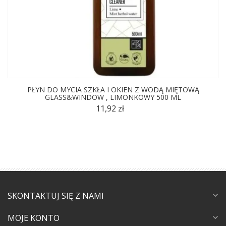
PŁYN DO MYCIA SZKŁA I OKIEN Z WODĄ MIĘTOWĄ
GLASS&WINDOW , LIMONKOWY 500 ML
11,92 zł
SKONTAKTUJ SIĘ Z NAMI
expand_more
MOJE KONTO
expand_more