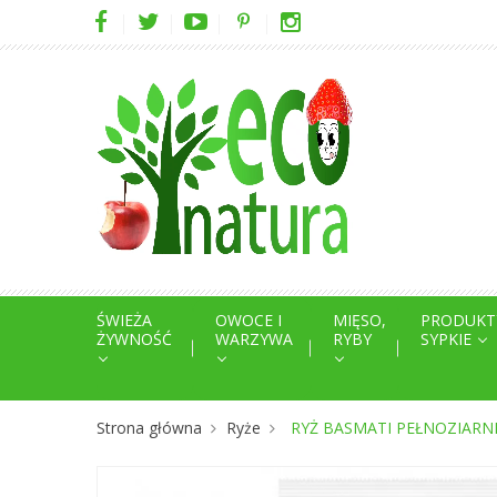
ŚWIEŻA
OWOCE I
MIĘSO,
PRODUKT
ŻYWNOŚĆ
WARZYWA
RYBY
SYPKIE
Strona główna
Ryże
RYŻ BASMATI PEŁNOZIARNIS