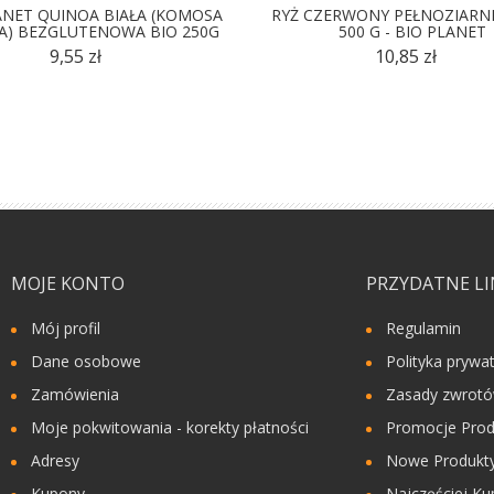
ANET QUINOA BIAŁA (KOMOSA
RYŻ CZERWONY PEŁNOZIARNI
A) BEZGLUTENOWA BIO 250G
500 G - BIO PLANET
9,55 zł
10,85 zł
MOJE KONTO
PRZYDATNE LI
Mój profil
Regulamin
Dane osobowe
Polityka prywa
Zamówienia
Zasady zwrot
Moje pokwitowania - korekty płatności
Promocje Prod
Adresy
Nowe Produkty
Kupony
Najczęściej Ku