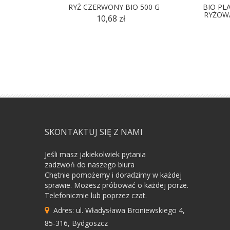
RYŻ CZERWONY BIO 500 G
BIO PL
RYŻOW
10,68 zł
SKONTAKTUJ SIĘ Z NAMI
Jeśli masz jakiekolwiek pytania
zadzwoń do naszego biura
Chętnie pomożemy i doradzimy w każdej
sprawie. Możesz próbować o każdej porze.
Telefonicznie lub poprzez czat.
Adres: ul. Władysława Broniewskiego 4,
85-316, Bydgoszcz