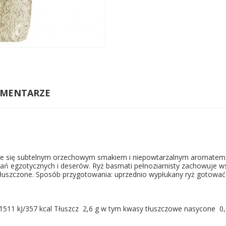
MENTARZE
zuje się subtelnym orzechowym smakiem i niepowtarzalnym aromatem.
ań egzotycznych i deserów. Ryż basmati pełnoziarnisty zachowuje wsz
obłuszczone. Sposób przygotowania: uprzednio wypłukany ryż gotować w
511 kJ/357 kcal Tłuszcz 2,6 g w tym kwasy tłuszczowe nasycone 0