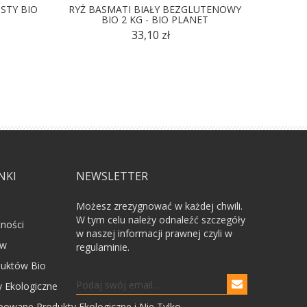
STY BIO
RYŻ BASMATI BIAŁY BEZGLUTENOWY
B
BIO 2 KG - BIO PLANET
DŁUGOZ
33,10 zł
NKI
NEWSLETTER
Możesz zrezygnować w każdej chwili.
W tym celu należy odnaleźć szczegóły
tności
w naszej informacji prawnej czyli w
ów
regulaminie.
uktów Bio
 Ekologiczne
powane Produkty Ekologiczne i Nie Tylko