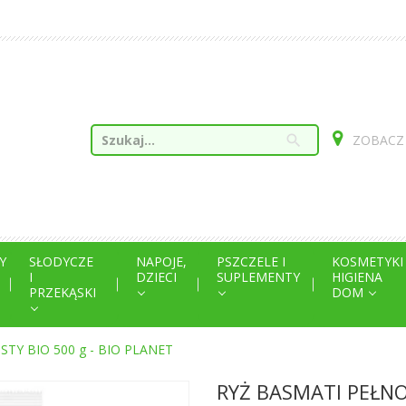
search
ZOBACZ
Y
SŁODYCZE
NAPOJE,
PSZCZELE I
KOSMETYKI
I
DZIECI
SUPLEMENTY
HIGIENA
PRZEKĄSKI
DOM
TY BIO 500 g - BIO PLANET
RYŻ BASMATI PEŁNOZ