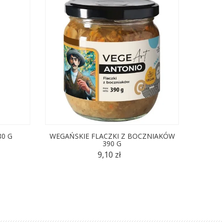
0 G
WEGAŃSKIE FLACZKI Z BOCZNIAKÓW
PLANT
390 G
9,10 zł