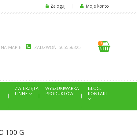
Zaloguj
Moje konto
0
 NA MAPIE
ZADZWOŃ: 505556325
ZWIERZĘTA
WYSZUKIWARKA
BLOG,
I INNE
PRODUKTÓW
KONTAKT
O 100 G