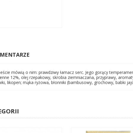
MENTARZE
mieście mówią o nim: prawdziwy łamacz serc. Jego gorący temperamen
enne 12%, olej rzepakowy, skrobia ziemniaczana, przyprawy, aromaty
ewki, likopen; mąka ryżowa, błonniki (bambusowy, grochowy, babki ja
EGORII