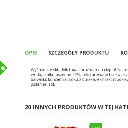
OPIS
SZCZEGÓŁY PRODUKTU
KO
m
Wyśmienity składnik tapas oraz dań na ciepło! Na 
woda, białko pszenne 22%, teksturowane białko psz
barwniki: koncentrat soku z buraka, ekstrakt rzodki
pszenna, sól.
20 INNYCH PRODUKTÓW W TEJ KAT
Brak