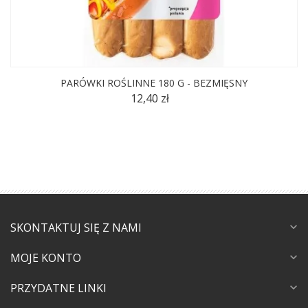
PARÓWKI ROŚLINNE 180 G - BEZMIĘSNY
12,40 zł
SKONTAKTUJ SIĘ Z NAMI
expand_more
MOJE KONTO
expand_more
PRZYDATNE LINKI
expand_more