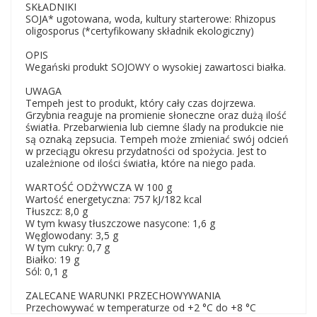
SKŁADNIKI
SOJA* ugotowana, woda, kultury starterowe: Rhizopus
oligosporus (*certyfikowany składnik ekologiczny)
OPIS
Wegański produkt SOJOWY o wysokiej zawartosci białka.
UWAGA
Tempeh jest to produkt, który cały czas dojrzewa.
Grzybnia reaguje na promienie słoneczne oraz dużą ilość
światła. Przebarwienia lub ciemne ślady na produkcie nie
są oznaką zepsucia. Tempeh może zmieniać swój odcień
w przeciągu okresu przydatności od spożycia. Jest to
uzależnione od ilości światła, które na niego pada.
WARTOŚĆ ODŻYWCZA W 100 g
Wartość energetyczna: 757 kJ/182 kcal
Tłuszcz: 8,0 g
W tym kwasy tłuszczowe nasycone: 1,6 g
Węglowodany: 3,5 g
W tym cukry: 0,7 g
Białko: 19 g
Sól: 0,1 g
ZALECANE WARUNKI PRZECHOWYWANIA
Przechowywać w temperaturze od +2 °C do +8 °C