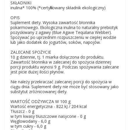
SKŁADNIKI
inulina* 100% (*certyfikowany składnik ekologiczny)
OPIS
Suplement diety. Wysoka zawartość błonnika
pokarmowego. Ekologiczna inulina to naturalny prebiotyk
pozyskiwany z agawy (Blue Agave Tequilana Webber).
Spożywać po uprzednim rozpuszczeniu w ciepłej wodzie
lub jako dodatek do jogurtów, soków, napojów.
ZALECANE SPOŻYCIE
10 g dziennie, tj. 1 miarka dołączona do produktu.
Zawartość błonnika w zalecanej do spożycia dziennej
porcji produktu wynosi 9 g. Podczas spożywania zalecane
jest picie dużej ilości płynów.
Nie należy przekraczać zalecanej porcji do spożycia w
ciągu dnia. Suplement diety nie może być stosowany jako
substytut zróżnicowanej diety.
WARTOŚĆ ODŻYWCZA W 100 g
Wartość energetyczna - 822 kJ / 204 kcal
Tłuszcz - 0 g
w tym kwasy tłuszczowe nasycone - 0 g
Węglowodany - 6,0 g
w tym cukry - 6,0 g