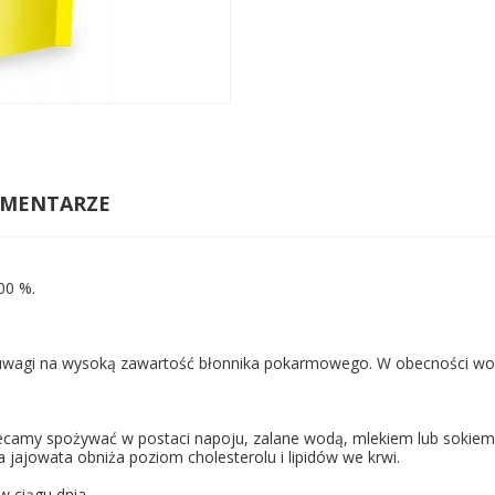
MENTARZE
00 %.
z uwagi na wysoką zawartość błonnika pokarmowego. W obecności wod
 Polecamy spożywać w postaci napoju, zalane wodą, mlekiem lub sok
a jajowata obniża poziom cholesterolu i lipidów we krwi.
w ciągu dnia.