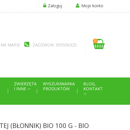
Zaloguj
Moje konto
0
 NA MAPIE
ZADZWOŃ: 505556325
ZWIERZĘTA
WYSZUKIWARKA
BLOG,
I INNE
PRODUKTÓW
KONTAKT
EJ (BŁONNIK) BIO 100 G - BIO