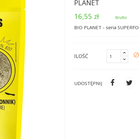
PLANET
16,55 zł
Brutto
BIO PLANET - seria SUPERF
bloc
ILOŚĆ
UDOSTĘPNIJ