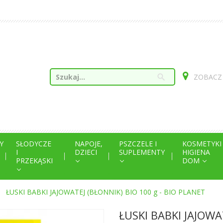
search
ZOBACZ
Y
SŁODYCZE
NAPOJE,
PSZCZELE I
KOSMETYKI
I
DZIECI
SUPLEMENTY
HIGIENA
PRZEKĄSKI
DOM
ŁUSKI BABKI JAJOWATEJ (BŁONNIK) BIO 100 g - BIO PLANET
ŁUSKI BABKI JAJOWAT