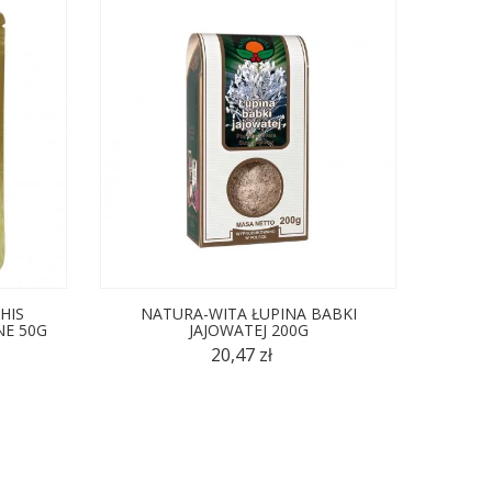
HIS
NATURA-WITA ŁUPINA BABKI
BACOP
NE 50G
JAJOWATEJ 200G
PROSZ
20,47 zł