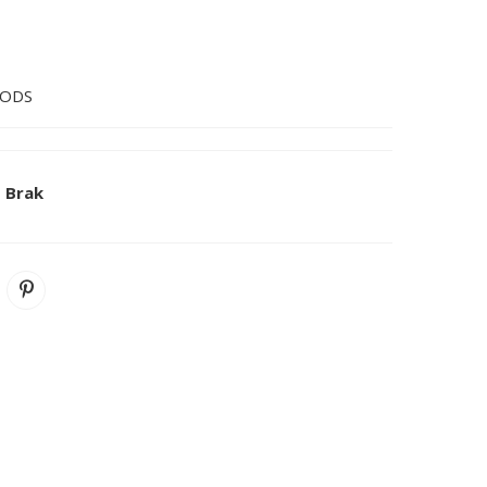
OODS
k
Brak